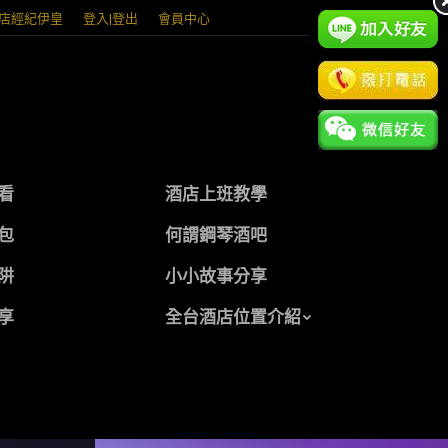
店經紀伊皇
登入|登出
會員中心
看
酒店上班教學
包
何謂鋼琴酒吧
阱
小小故事分享
享
全台酒店位置介紹