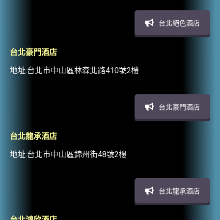
台北絕色酒店
台北豪門酒店
地址:台北市中山區林森北路410號2樓
台北豪門酒店
台北龍承酒店
地址:台北市中山區錦州街48號2樓
台北龍承酒店
台北鴻欣酒店