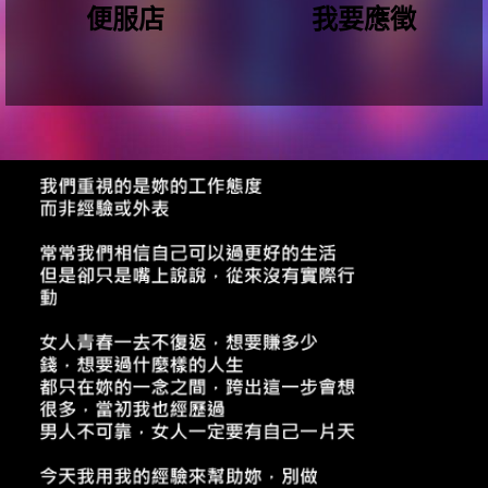
便服店
我要應徵