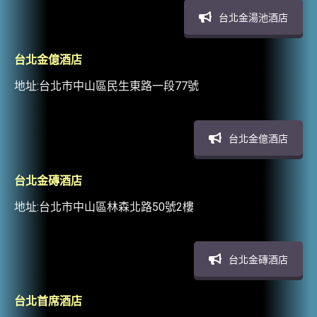
台北金湯池酒店
台北金億酒店
地址:台北市中山區民生東路一段77號
台北金億酒店
台北金磚酒店
地址:台北市中山區林森北路50號2樓
台北金磚酒店
台北首席酒店