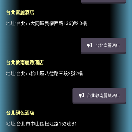
台北富麗酒店
地址:台北市大同區民權西路136號2.3樓
台北富麗酒店
台北敦南麗緻酒店
地址:台北市松山區八德路三段2號2樓
台北敦南麗緻酒店
台北絕色酒店
地址:台北市中山區松江路152號B1