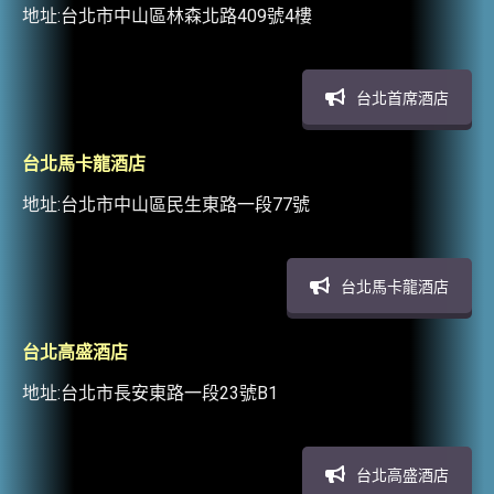
地址:台北市中山區林森北路409號4樓
台北首席酒店
台北馬卡龍酒店
地址:台北市中山區民生東路一段77號
台北馬卡龍酒店
台北高盛酒店
地址:台北市長安東路一段23號B1
台北高盛酒店