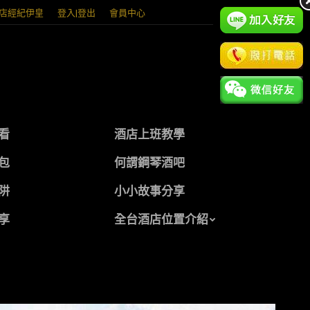
店經紀伊皇
登入|登出
會員中心
看
酒店上班教學
包
何謂鋼琴酒吧
阱
小小故事分享
享
全台酒店位置介紹