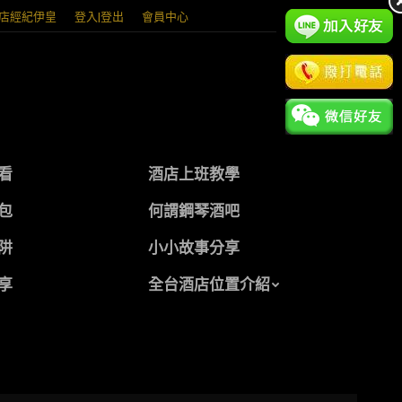
店經紀伊皇
登入|登出
會員中心
看
酒店上班教學
包
何謂鋼琴酒吧
阱
小小故事分享
享
全台酒店位置介紹