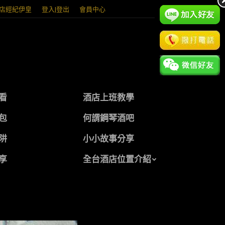
店經紀伊皇
登入|登出
會員中心
看
酒店上班教學
包
何謂鋼琴酒吧
阱
小小故事分享
享
全台酒店位置介紹