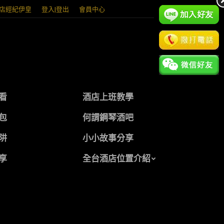
店經紀伊皇
登入|登出
會員中心
看
酒店上班教學
包
何謂鋼琴酒吧
阱
小小故事分享
享
全台酒店位置介紹