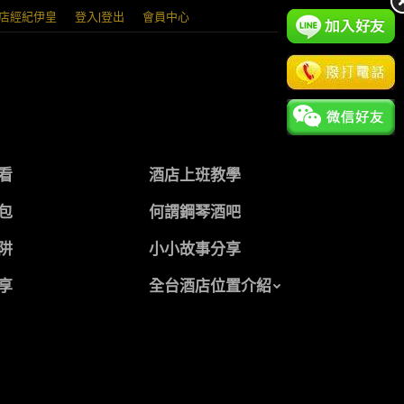
店經紀伊皇
登入|登出
會員中心
看
酒店上班教學
包
何謂鋼琴酒吧
阱
小小故事分享
享
全台酒店位置介紹