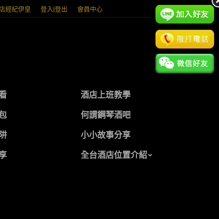
店經紀伊皇
登入|登出
會員中心
看
酒店上班教學
包
何謂鋼琴酒吧
阱
小小故事分享
享
全台酒店位置介紹