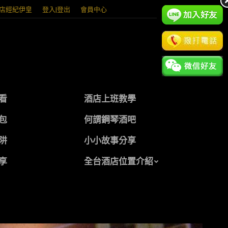
店經紀伊皇
登入|登出
會員中心
看
酒店上班教學
包
何謂鋼琴酒吧
阱
小小故事分享
享
全台酒店位置介紹