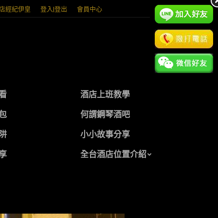
店經紀伊皇
登入|登出
會員中心
看
酒店上班教學
包
何謂鋼琴酒吧
阱
小小故事分享
享
全台酒店位置介紹