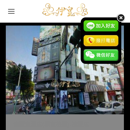
佳麗寶酒店(原寶格麗)-禮服店