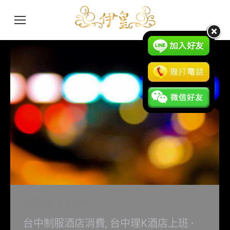
儷晶皇宮 ( 理K )
台中制服酒店消費
,
台中理K酒店上班