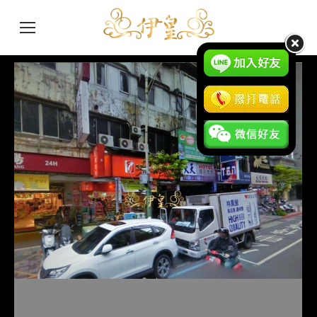
御成酒店(寶貝公主)-制服店