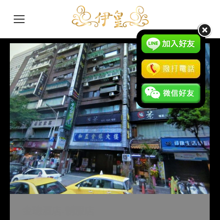
金璁酒店-制服店