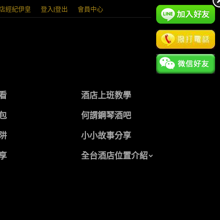
店經紀伊皇
登入|登出
會員中心
看
酒店上班教學
包
何謂鋼琴酒吧
阱
小小故事分享
享
全台酒店位置介紹