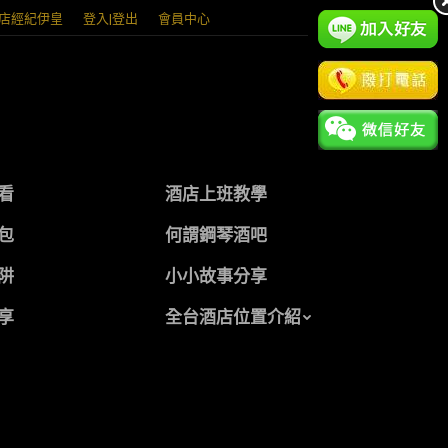
店經紀伊皇
登入|登出
會員中心
看
酒店上班教學
包
何謂鋼琴酒吧
阱
小小故事分享
享
全台酒店位置介紹