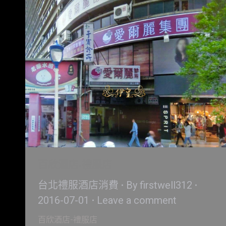
百欣酒店-禮服店
台北禮服酒店消費
By
firstwell312
2016-07-01
Leave a comment
百欣酒店-禮服店