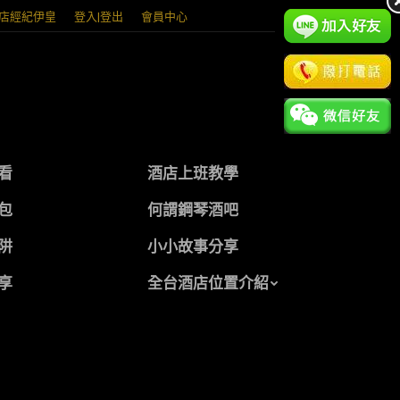
店經紀伊皇
登入|登出
會員中心
看
酒店上班教學
包
何謂鋼琴酒吧
阱
小小故事分享
享
全台酒店位置介紹