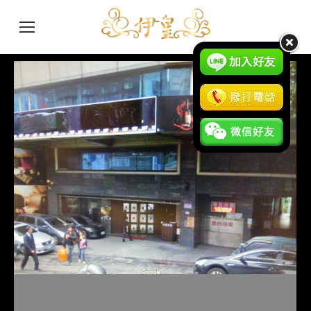
金億酒店(云端)-禮服店