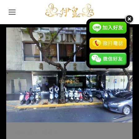
鴻海酒店-禮服店