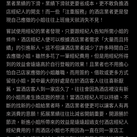
業者業績的下滑，業績下滑就更要省成本，更不敢負擔酒
店經紀人的開支！而一些「注重服務」的酒店業者更是發
現自己應徵的小姐往往上班幾天就消失不見！
嘗試使用經紀的業者發現，只要跟經紀人告知所需小姐的
條件，酒店經紀人便可以根據酒店業者需求「大量而且持
續」的引進新人。這不但讓酒店業者減少了許多時間自己
去應徵小姐。雖然多花了一筆經紀費用，但是用經紀所得
到的效益會遠遠高於自行登報的效果！且業者也不用擔心
怕自己店家應徵的小姐離職，而用簽約、借款或更多方式
留住小姐。其中最大的好處是在於酒店客人往往喜新厭
舊，當酒店客人到一家店久了，往往會因為酒店裡沒有新
的小姐而產生換店跑的想法！當酒店經紀人可以持續、不
斷的找新的小姐給業者時，酒店業者便更可以讓客人有再
來消費的意願！拓展業績往往比減省開銷重要，開源勝於
節流，新進小姐所帶來的效益是遠遠超過支付酒店經紀人
經紀費用的！而酒店小姐也不用因為一直在同一家店工