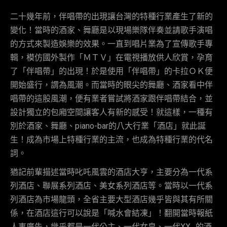
二十幾年前，伴唱帶的出現讓台灣的特種行業產生了新的
變化！當時的酒家、舞廳是以現場樂隊伴奏並請歌手演唱
的方式來製造娛樂的效果。一直到唱片業為了宣傳歌手專
輯，模仿國外製作「ＭＴＶ」在電視播放供人欣賞，孕育
了「伴唱帶」的出現！於是使用「伴唱帶」的卡拉ＯＫ便
開始盛行，謂為風潮。而當時的眼尖的舞廳、酒家看中伴
唱帶的這股風潮，便有業者嘗試將酒家跟伴唱帶結合，並
設計獨立的包廂空間讓客人有新的感受！就這樣，一種有
別於酒家、舞廳、piano-bar的八大行業「酒店」就此誕
生！成為市場上特種行業的主流，也成為特種行業的代名
詞。
猶記前輩描述當時叱吒風雲的酒店大亨，主要分為一代系
列酒店、聯展系列酒店、美女系列酒店等。當時以一代系
列酒店為市場龍頭，全省主要大型酒店幾乎皆與其有所關
係，在酒店這行可以說是「喊水會結凍」！翻開當時報紙
人事廣告，幾乎都是一代公主、一代女皇、一代XX…的酒