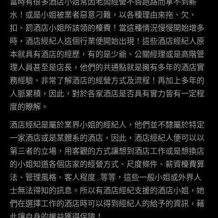
當時有很多酒店小姐常因老闆經營不善跑路而拿不到薪
水！或是小姐被業者惡意刁難，以各種理由來拖、欠、
扣、罰酒店小姐所該領的檯費！當這種情況慢慢開始增多
時，酒店經紀人這個行業便開始出現！這些酒店經紀人原
本就具有酒店的經歷，有的是少爺、公關經理或是高階管
理人員甚至是店長，他們的共通點就是擁有多年的酒店實
務經驗，非常了解酒店的經營方式及流程！再加上多年的
人脈累積，因此，對於各家酒店是否具有實力皆有一定程
度的瞭解。
酒店經紀是屬於業界小姐的經紀人，他們並不隸屬於特定
一家酒店或是某體系的酒店，因此，酒店經紀人便可以以
第三者的立場，用客觀的方式讓想到酒店工作或是想換店
的小姐知道各個店家的經營方式、尺度條件、薪資檯費算
法、管理風格、客人程度…等等，這些一般小姐或外界人
士無法得知的訊息。所以有酒店經紀支援的酒店小姐，她
們在選擇工作的酒店時可以得到經紀人的給予的資訊，藉
此讓自身的權益獲得保障！