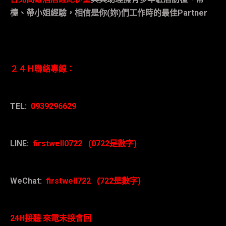
檯、帶小姐經驗，相信是你
(
妳
)
們工作時的最佳
Partner
２４Ｈ聯絡專線：
TEL:
0939296629
LINE:
firstwell0722 (0722
是數字
)
WeChat:
firstwell722 (722
是數字
)
24H
接聽
來電未接會回