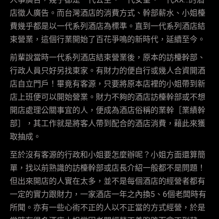
店徵人廣告。而台灣酒店的消費方式、幹部薪水、小姐檯
費幾乎都是以一代系列酒店為標準。直到一代系列酒店結
束營業，這個行業開始了百花爭鳴的新時代，延續至今。
前輩說當時一代系列酒店結束營業後，原本的訪檯幹部、
行政人員只好另找東家。有財力的便自行或幾人合資開酒
店自立門戶！畢竟有客源，只要將原本店裡的小姐帶到新
店上班便可以開始營業。財力不夠的酒店訪檯幹部或不想
開店處理公關事宜的人，便成為酒店俗稱的業幹［業績幹
部］，其工作就是將客人帶到配合的酒店消費，藉此來獲
取抽成。
至於沒有客源的行政和小姐要怎麼辦呢？小姐方面還算簡
單，找以前熟識的訪檯幹部或店長介紹一般都不是問題！
但出來開店的人實在太多，並不是每個酒店的經營者都有
一定的實力跟財力，一家酒店一年之內換5、6個老闆時有
所聞。亦有一些心術不正的人以不正當的方式經營，於是