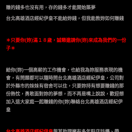
賺的錢多也沒有用，存的錢多才能開始築夢
台北高雄酒店經紀伊皇
不能給妳錢，但我能教妳如何賺錢
＊只要你
(
妳
)
滿１８歲，誠懇邀請你
(
妳
)
來成為我們的一份
子＊
給你
(
妳
)
一個高薪的工作機會，也給我為妳服務表現的機
會，有問題都可以隨時問台北高雄酒店經紀伊皇，公司對
於外縣市的妹妹有宿舍可以住，只要妳持有想要賺錢的那
份熱忱，勇敢面對妳的夢想，而不再是嘴上說說，歡迎想
加入這大家庭一起賺錢的你
(
妳
)
聯絡
台北高雄酒店經紀伊
皇
台北高雄酒店經紀伊皇
與其助理擁有多年駐店訪檯、帶