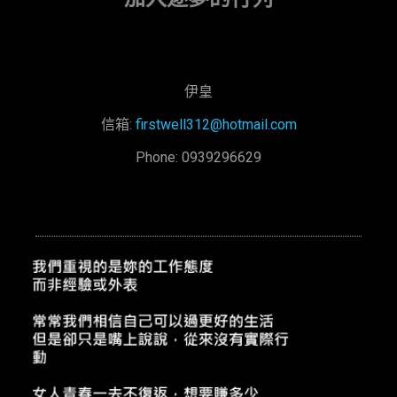
伊皇
信箱:
firstwell312@hotmail.com
Phone: 0939296629