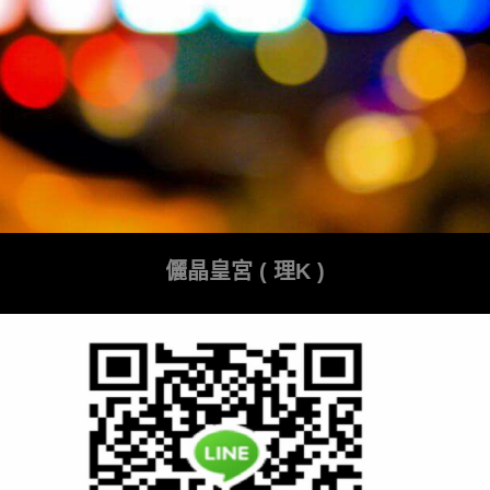
儷晶皇宮 ( 理K )