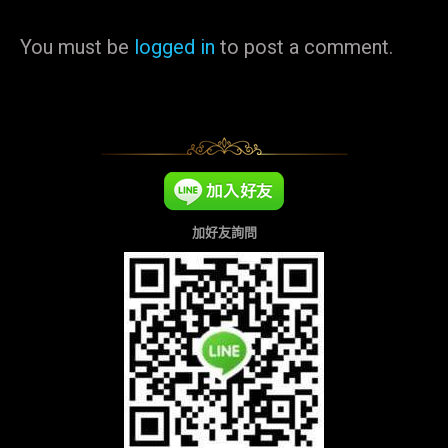
You must be
logged in
to post a comment.
加好友詢問