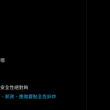
住宿
務
，安全性絕對夠
間、薪資、應徵要點全告訴妳