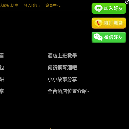
店經紀伊皇
登入|登出
會員中心
看
酒店上班教學
包
何謂鋼琴酒吧
阱
小小故事分享
享
全台酒店位置介紹