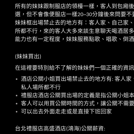
所有的妹妹跟制服店的領檯一樣，客人到包廂
選，但不會像便服店一樣
分鐘後來問要不
20~30
妹妹框出場禁止去的地方有：客人家、自己家
所都不行，來的客人大多來談生意聊天喝酒居
能力也有一定程度，妹妹服務點歌、唱歌、倒
妹妹買出
(
)
在這裡要特別給不了解的妹妹們一個正確的資
酒店公關小姐買出場禁止去的地方有
客人家
:
私人場所都不行
禮服店酒店公關買出場的定義是指公關小姐
客人可以用買公關時間的方式，讓公關不需
可以出去外面走走或是直接下班回家
台北禮服店高盛酒店
鴻海
公關薪資
(
)
: