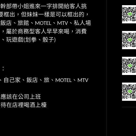
後幹部帶小姐進來一字排開給客人挑
要框出，但妹妹一樣是可以框出的，
、飯店、旅館、
、
、私人場
MOTEL
MTV
多，屬於商務型客人早早來喝，消費
酒、玩遊戲
划拳、骰子
(
)
訊：
、自己家、飯店、旅、
、
MOTEL
MTV
本應該在公司上班
要待在店裡喝酒上檯