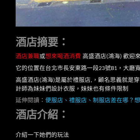
酒店摘要：
酒店兼職
或
想來喝酒消費
高盛酒店
鴻海
歡迎
(
)
它的位置在台北市長安東路一段
號
，大廳
23
B1
高盛酒店
鴻海
是屬於禮服店
，顧名思義就是穿
(
)
,
計師為妹妹們設計衣服，妹妹也有條件限制
延伸閱讀：
便服店、禮服店、制服店差在哪？
酒店介紹：
介紹一下她們的玩法