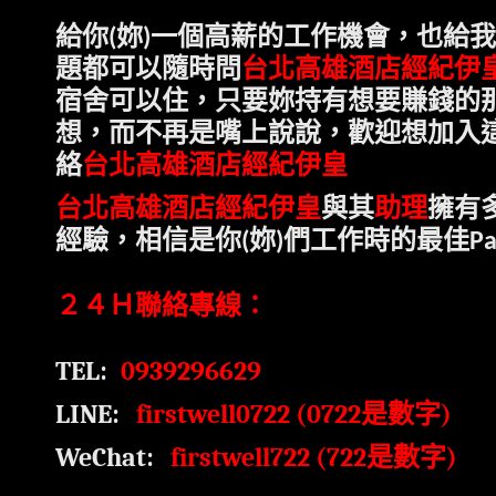
給
你
妳
一個高薪的工作機會，也給我
(
)
題都可以隨時問
台北高雄酒店經紀伊
宿舍可以住，只要妳持有想要賺錢的
想，而不再是嘴上說說，歡迎
想加入
台北高雄酒店經紀伊皇
絡
台北高雄酒店經紀伊皇
與其
助理
擁有
經驗，相信是
你
妳
們工作時的最佳
(
)
Pa
２４Ｈ聯絡專線：
TEL:
0939296629
LINE:
firstwell0722 (0722
是數字
)
WeChat:
firstwell722 (722
)
是數字