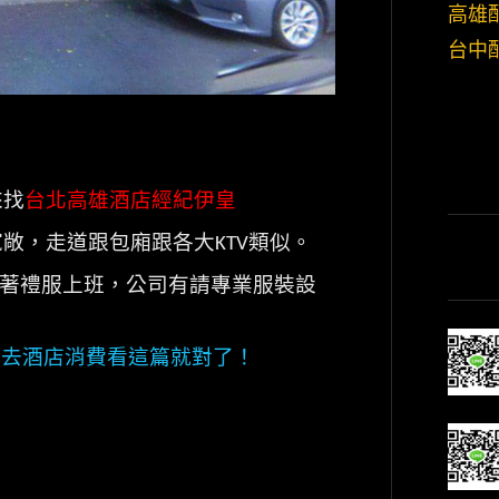
高雄
台中
來找
台北高雄酒店經紀伊皇
寬敞，走道跟包廂跟各大
類似。
KTV
著禮服上班，公司有請專業服裝設
想去酒店消費看這篇就對了！