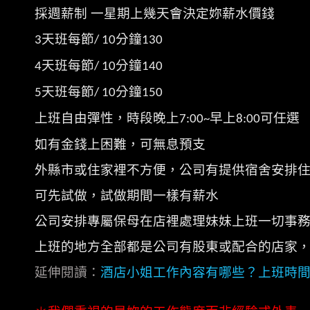
採週薪制 一星期上幾天會決定妳薪水價錢
天班每節
分鐘
3
/ 10
130
天班每節
分鐘
4
/ 10
140
天班每節
分鐘
5
/ 10
150
上班自由彈性，時段晚上
早上
可任選
7:00~
8:00
如有金錢上困難，可無息預支
外縣市或住家裡不方便，公司有提供宿舍安排
可先試做，試做期間一樣有薪水
公司安排專屬保母在店裡處理妹妹上班一切事
上班的地方全部都是公司有股東或配合的店家
延伸閱讀：
酒店小姐工作內容有哪些？上班時