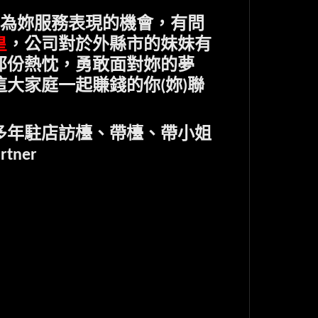
為妳服務表現的機會，有問
皇
，公司對於外縣市的妹妹有
那份熱忱，勇敢面對妳的夢
這大家庭一起賺錢的你
妳
聯
(
)
多年駐店訪檯、帶檯、帶小姐
rtner