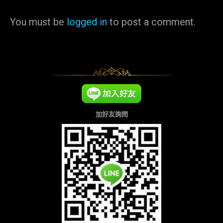
You must be
logged in
to post a comment.
加好友詢問