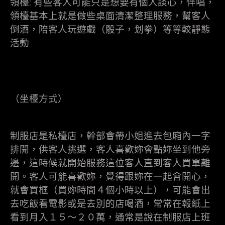
領檯: 有些客人可能只是想要有個人談心，伴唱，
領檯基本上就是做些桌面清潔整理服務，幫客人
倒酒，陪客人玩遊戲（骰子，划拳）等等較靜態
活動
（坐檯方式）
制服店是私檯店，幹部會帶小姐進去包廂內一字
排開，供客人挑選，客人喜歡妳會點妳坐到他旁
邊，這時候就開始服務這位客人直到客人買單離
開。客人可能喜歡妳，覺得跟妳在一起會開心，
就會買框（買妳時間４個小時以上），可能會出
去吃飯看電影或是去別的店喝酒，常常在報紙上
看到月入１５～２０萬，通常是說在制服店上班