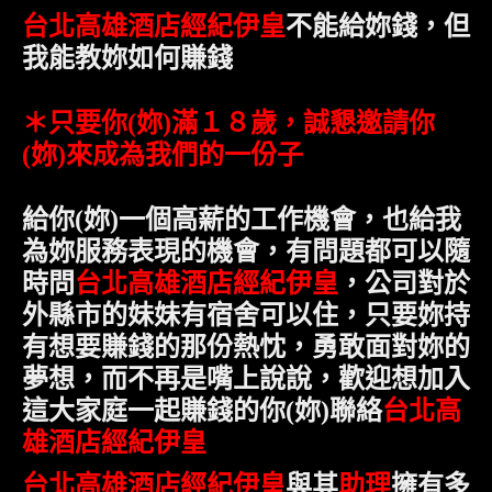
台北高雄酒店經紀伊皇
不能給妳錢，但
我能教妳如何賺錢
＊只要
你
(
妳
)
滿１８歲，誠懇邀請
你
(
妳
)
來成為我們的一份子
給
你
(
妳
)
一個高薪的工作機會，也給我
為妳服務表現的機會，有問題都可以隨
時問
台北高雄酒店經紀伊皇
，公司對於
外縣市的妹妹有宿舍可以住，只要妳持
有想要賺錢的那份熱忱，勇敢面對妳的
夢想，而不再是嘴上說說，歡迎
想加入
台北高
這大家庭一起賺錢的你
(
妳
)
聯絡
雄酒店經紀伊皇
台北高雄酒店經紀伊皇
與其
助理
擁有多