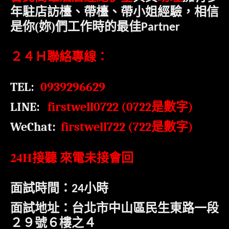
年駐店訪檯、帶檯、帶小姐經驗，相信
是
你
(
妳
)
們工作時的最佳
Partner
２４Ｈ聯絡專線：
TEL:
0939296629
LINE:
firstwell0722 (0722
是數字
)
WeChat:
firstwell722 (722
)
是數字
24H
接聽 來電未接會回
面試時間：
小時
24
面試地址：台北市中山區民生東路一段
２９號６樓之４