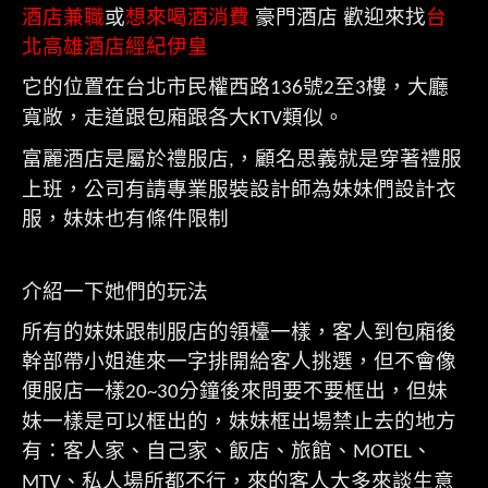
酒店兼職
或
想來喝酒消費
豪門酒店 歡迎來找
台
北高雄酒店經紀伊皇
它的位置在台北市民權西路
號
至
樓，大廳
136
2
3
寬敞，走道跟包廂跟各大
類似。
KTV
富麗酒店是屬於禮服店
，顧名思義就是穿著禮服
,
上班，公司有請專業服裝設計師為妹妹們設計衣
服，妹妹也有條件限制
介紹一下她們的玩法
所有的妹妹跟制服店的領檯一樣，客人到包廂後
幹部帶小姐進來一字排開給客人挑選，但不會像
便服店一樣
分鐘後來問要不要框出，但妹
20~30
妹一樣是可以框出的，妹妹框出場禁止去的地方
有：客人家、自己家、飯店、旅館、
、
MOTEL
、私人場所都不行，來的客人大多來談生意
MTV