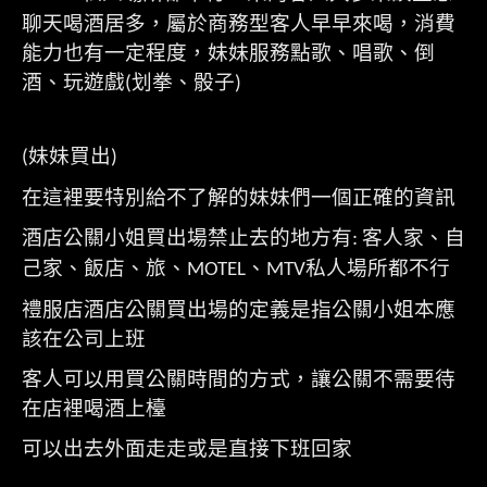
聊天喝酒居多，屬於商務型客人早早來喝，消費
能力也有一定程度，妹妹服務點歌、唱歌、倒
酒、玩遊戲
划拳、骰子
(
)
妹妹買出
(
)
在這裡要特別給不了解的妹妹們一個正確的資訊
酒店公關小姐買出場禁止去的地方有
客人家、自
:
己家、飯店、旅、
、
私人場所都不行
MOTEL
MTV
禮服店酒店公關買出場的定義是指公關小姐本應
該在公司上班
客人可以用買公關時間的方式，讓公關不需要待
在店裡喝酒上檯
可以出去外面走走或是直接下班回家