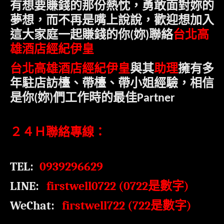
有想要賺錢的那份熱忱，勇敢面對妳的
夢想，而不再是嘴上說說，歡迎
想加入
台北高
這大家庭一起賺錢的你
妳
聯絡
(
)
雄酒店經紀伊皇
台北高雄酒店經紀伊皇
與其
助理
擁有多
年駐店訪檯、帶檯、帶小姐經驗，相信
是
你
妳
們工作時的最佳
(
)
Partner
２４Ｈ聯絡專線：
TEL:
0939296629
LINE:
firstwell0722 (0722
是數字
)
WeChat:
firstwell722 (722
)
是數字