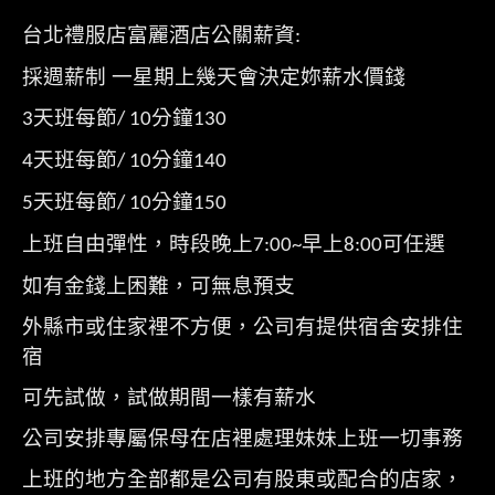
台北禮服店富麗酒店公關薪資
:
採週薪制 一星期上幾天會決定妳薪水價錢
天班每節
分鐘
3
/ 10
130
天班每節
分鐘
4
/ 10
140
天班每節
分鐘
5
/ 10
150
上班自由彈性，時段晚上
早上
可任選
7:00~
8:00
如有金錢上困難，可無息預支
外縣市或住家裡不方便，公司有提供宿舍安排住
宿
可先試做，試做期間一樣有薪水
公司安排專屬保母在店裡處理妹妹上班一切事務
上班的地方全部都是公司有股東或配合的店家，