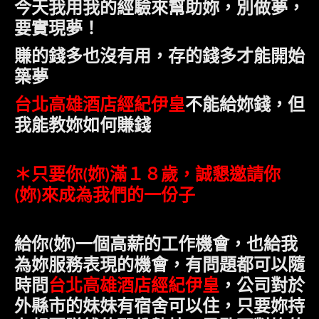
今天我用我的經驗來幫助妳，別做夢，
要實現夢！
賺的錢多也沒有用，存的錢多才能開始
築夢
台北高雄酒店經紀伊皇
不能給妳錢，但
我能教妳如何賺錢
＊只要
你
妳
滿１８歲，誠懇邀請
你
(
)
妳
來成為我們的一份子
(
)
給
你
妳
一個高薪的工作機會，也給我
(
)
為妳服務表現的機會，有問題都可以隨
時問
台北高雄酒店經紀伊皇
，公司對於
外縣市的妹妹有宿舍可以住，只要妳持