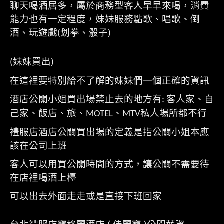
聊天喝酒居多，屬於商務型客人早早來喝，消費
能力也有一定程度，妹妹服務點歌、唱歌、倒
酒、玩遊戲
划拳、骰子
(
)
妹妹買出
(
)
在這裡要特別給不了解的妹妹們一個正確的資訊
酒店公關小姐買出場禁止去的地方有
客人家、自
:
己家、飯店、旅、
、
私人場所都不行
MOTEL
MTV
禮服店酒店公關買出場的定義是指公關小姐本應
該在公司上班
客人可以用買公關時間的方式，讓公關不需要待
在店裡喝酒上檯
可以出去外面走走或是直接下班回家