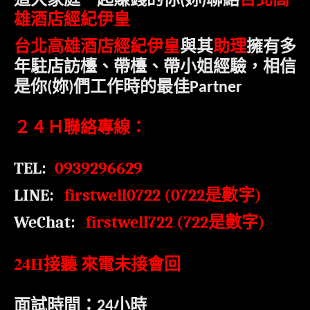
(
)
雄酒店經紀伊皇
台北高雄酒店經紀伊皇
與其
助理
擁有多
年駐店訪檯、帶檯、帶小姐經驗，相信
是
你
妳
們工作時的最佳
(
)
Partner
２４Ｈ聯絡專線：
TEL:
0939296629
LINE:
firstwell0722 (0722
是數字
)
WeChat:
firstwell722 (722
)
是數字
24H
接聽 來電未接會回
面試時間：
小時
24