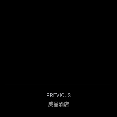
Post
PREVIOUS
navigation
Previous
威晶酒店
post: