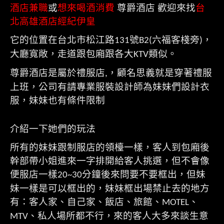
酒店兼職
或
想來喝酒消費
尊爵酒店 歡迎來找
台
北高雄酒店經紀伊皇
它的位置在台北市松江路
號
六福客棧旁
，
131
B2(
)
大廳寬敞，走道跟包廂跟各大
類似。
KTV
尊爵酒店是屬於禮服店
，顧名思義就是穿著禮服
,
上班，公司有請專業服裝設計師為妹妹們設計衣
服，妹妹也有條件限制
介紹一下她們的玩法
所有的妹妹跟制服店的領檯一樣，客人到包廂後
幹部帶小姐進來一字排開給客人挑選，但不會像
便服店一樣
分鐘後來問要不要框出，但妹
20~30
妹一樣是可以框出的，妹妹框出場禁止去的地方
有：客人家、自己家、飯店、旅館、
、
MOTEL
、私人場所都不行，來的客人大多來談生意
MTV