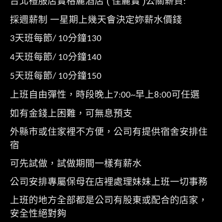
台北禮服店寶格麗酒店 ( 佳麗寶 )公關薪資
:
採週薪制 一星期上幾天會決定妳薪水價錢
天班每節
分鐘
3
/ 10
130
天班每節
分鐘
4
/ 10
140
天班每節
分鐘
5
/ 10
150
上班自由彈性，時段晚上
早上
可任選
7:00~
8:00
如有金錢上困難，可無息預支
外縣市或住家裡不方便，公司有提供宿舍安排住
宿
可先試做，試做期間一樣有薪水
公司安排專屬保母在店裡處理妹妹上班一切事務
上班的地方全部都是公司有股東或配合的店家，
安全性絕對夠