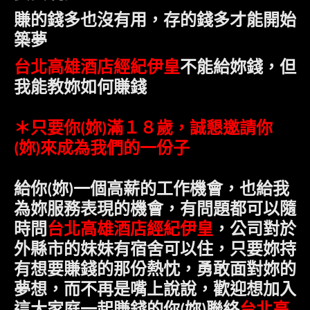
賺的錢多也沒有用，存的錢多才能開始
築夢
台北高雄酒店經紀伊皇
不能給妳錢，但
我能教妳如何賺錢
＊只要
你
妳
滿１８歲，誠懇邀請
你
(
)
妳
來成為我們的一份子
(
)
給
你
妳
一個高薪的工作機會，也給我
(
)
為妳服務表現的機會，有問題都可以隨
時問
台北高雄酒店經紀伊皇
，公司對於
外縣市的妹妹有宿舍可以住，只要妳持
有想要賺錢的那份熱忱，勇敢面對妳的
夢想，而不再是嘴上說說，歡迎
想加入
台北高
這大家庭一起賺錢的你
妳
聯絡