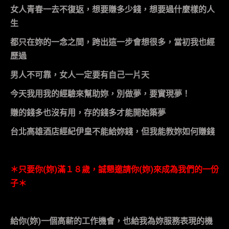
女人青春一去不復返，想要賺多少錢，想要過什麼樣的人
生
都只在妳的一念之間，跨出這一步會想很多，當初我也經
歷過
男人不可靠，女人一定要有自己一片天
今天我用我的經驗來幫助妳，別做夢，要實現夢！
賺的錢多也沒有用，存的錢多才能開始築夢
台北高雄酒店經紀伊皇
不能給妳錢，但我能教妳如何賺錢
＊只要你
(
妳
)
滿１８歲，誠懇邀請你
(
妳
)
來成為我們的一份
子＊
給你
(
妳
)
一個高薪的工作機會，也給我為妳服務表現的機