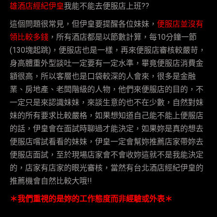
雄酒店經紀伊皇
我能不能去便服店上班??
這個問題很常見，但伊皇要提醒各位妹妹，
便服店並沒有
領比較多錢
，所有酒店都是以節數計算，每10分鐘一節
(130塊起跳)，便服店也是一樣，再來便服店審核較嚴苛，
身高體重外型談吐一定要有一定水準，畢竟便服店消費金
額很高，所以客層也是口袋較深的人會來，很多是金融
業、房地產、老闆階級的人物，他們來便服店的目的，不
一定只是來認識妹妹，來談生意的也不在少數，自然對妹
妹的所有要求比較嚴格，如果想知道自己能不能上便服店
的話，伊皇會在面試時聊過才能決定，如果妳是真的想去
便服店嚐試看看的妹妹，伊皇一定會幫妳推薦店家帶妳去
便服店面試，至於現場店家會不會收妳這就不是我能決定
的，店家有店家的眼光審核，當然有台北酒店經紀伊皇的
推薦機會自然比較大哦!!
＊我們重視的是妳的工作態度而非經驗或外表＊