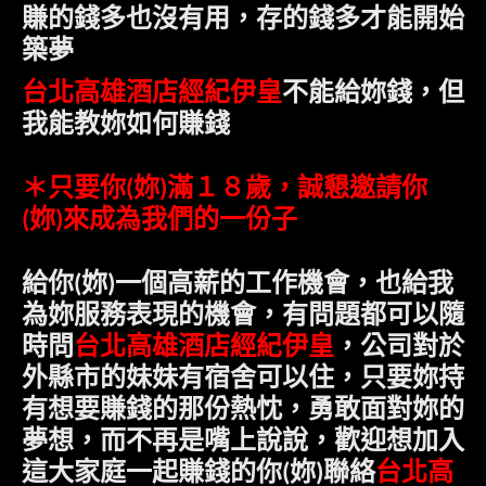
賺的錢多也沒有用，存的錢多才能開始
築夢
台北高雄酒店經紀伊皇
不能給妳錢，但
我能教妳如何賺錢
＊只要
你
妳
滿１８歲，誠懇邀請
你
(
)
妳
來成為我們的一份子
(
)
給
你
妳
一個高薪的工作機會，也給我
(
)
為妳服務表現的機會，有問題都可以隨
時問
台北高雄酒店經紀伊皇
，公司對於
外縣市的妹妹有宿舍可以住，只要妳持
有想要賺錢的那份熱忱，勇敢面對妳的
夢想，而不再是嘴上說說，歡迎
想加入
台北高
這大家庭一起賺錢的你
妳
聯絡
(
)