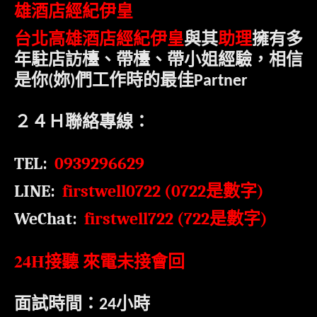
雄酒店經紀伊皇
台北高雄酒店經紀伊皇
與其
助理
擁有多
年駐店訪檯、帶檯、帶小姐經驗，相信
是
你
妳
們工作時的最佳
(
)
Partner
２４Ｈ聯絡專線：
TEL:
0939296629
LINE:
firstwell0722 (0722
是數字
)
WeChat:
firstwell722 (722
)
是數字
24H
接聽 來電未接會回
面試時間：
小時
24