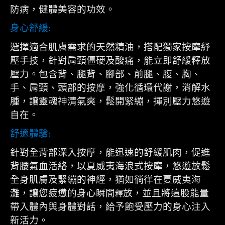
防病，健體美容的功效。
身心舒緩
:
選擇適合肌膚需求的天然精油，搭配獨家按摩紓
壓手技，針對肩頸僵硬及酸痛，能立即舒緩釋放
壓力。包含背、腿背、腳部、前腿、腹、胸、
手、肩頸、頭部的按摩，強化循環代謝，消解水
腫，讓靈魂神清氣爽，鬆開緊繃，揮別壓力悠遊
自在。
舒適體驗
:
針對全背部深入按摩，能迅速的舒緩肌肉，促進
背腰氣血活絡，以夏威夷海浪式按摩，悠遊放鬆
全身肌膚及緊繃的神經，猶如徜徉在夏威夷海
灘，讓您疲憊的身心瞬間
放，並且將這股能量
釋
帶入體內與身體對話，給予飽受壓力的身心注入
新活力。