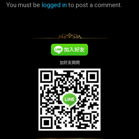
You must be
logged in
to post a comment.
加好友詢問