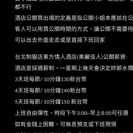
都不行
酒店公關買出場的定義是指公關小姐本應該在
客人可以用買公關時間的方式，讓公關不需要
可以出去外面走走或是直接下班回家
台北制服店東方情人酒店
美麗佳人
公關薪資
(
)
:
酒店是採週薪制，一星期上幾天會決定妳薪水
天班每節
分鐘
新台幣
3
/ 10
130
天班每節
分鐘
新台幣
4
/ 10
140
天班每節
分鐘
新台幣
5
/ 10
150
上班自由彈性，時段下午
早上
可任選
3:00~
8:00
如有金錢上困難，可無息預支或下班現領