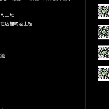
公司上班
待在店裡喝酒上檯
價錢