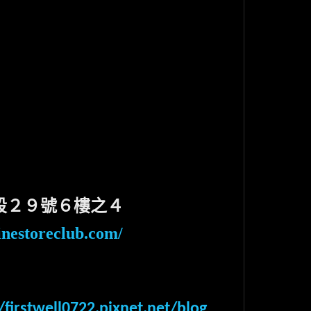
段２９號６樓之４
inestoreclub.com/
/firstwell0722.pixnet.net/blog