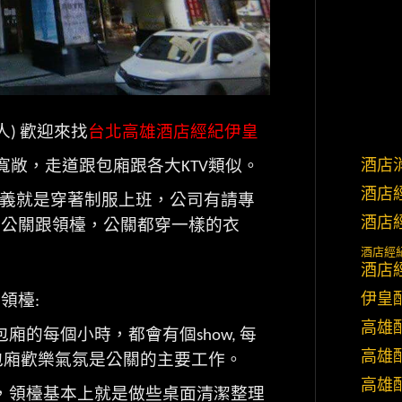
人
歡迎來找
台北高雄酒店經紀伊皇
)
酒店
寬敞，走道跟包廂跟各大
類似。
KTV
酒店
義就是穿著制服上班，公司有請專
酒店
分公關跟領檯，公關都穿一樣的衣
酒店經
酒店
伊皇
跟領檯
:
高雄
包廂的每個小時，都會有個
每
show,
高雄
包廂歡樂氣氛是公關的主要工作。
高雄
，領檯基本上就是做些桌面清潔整理