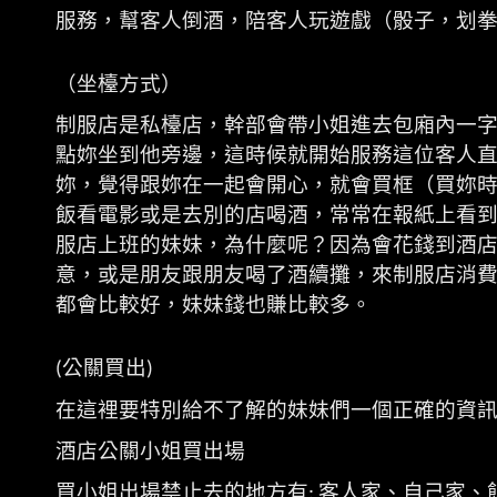
服務，幫客人倒酒，陪客人玩遊戲（骰子，划
（坐檯方式）
制服店是私檯店，幹部會帶小姐進去包廂內一
點妳坐到他旁邊，這時候就開始服務這位客人
妳，覺得跟妳在一起會開心，就會買框（買妳
飯看電影或是去別的店喝酒，常常在報紙上看
服店上班的妹妹，為什麼呢？因為會花錢到酒
意，或是朋友跟朋友喝了酒續攤，來制服店消
都會比較好，妹妹錢也賺比較多。
公關買出
(
)
在這裡要特別給不了解的妹妹們一個正確的資
酒店公關小姐買出場
買小姐出場禁止去的地方有
客人家、自己家、
: