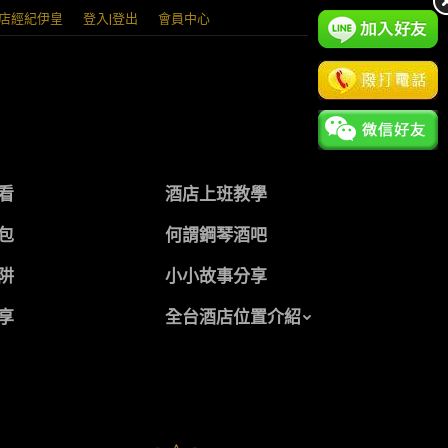
店經紀伊皇
登入|登出
會員中心
看
酒店上班教學
包
何謂鋼琴酒吧
阱
小小故事分享
享
全台酒店位置介紹