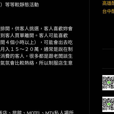
高雄
拳）等等較靜態活動
台中
字排開，供客人挑選，客人喜歡妳會
直到客人買單離開。客人可能喜歡
時間４個小時以上），可能會出去吃
到月入１５～２０萬，通常是說在制
店消費的客人，很多都是跟老闆談生
費氣氛會比較熱絡，所以制服店生意
訊
飯店、旅館、
、
私人場所
MOTEL
MTV