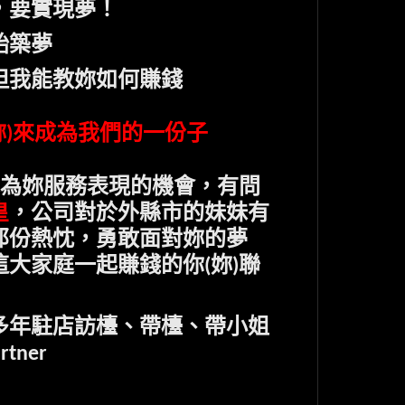
，要實現夢！
始築夢
但我能教妳如何賺錢
妳
來成為我們的一份子
)
為妳服務表現的機會，有問
皇
，公司對於外縣市的妹妹有
那份熱忱，勇敢面對妳的夢
這大家庭一起賺錢的你
妳
聯
(
)
多年駐店訪檯、帶檯、帶小姐
rtner