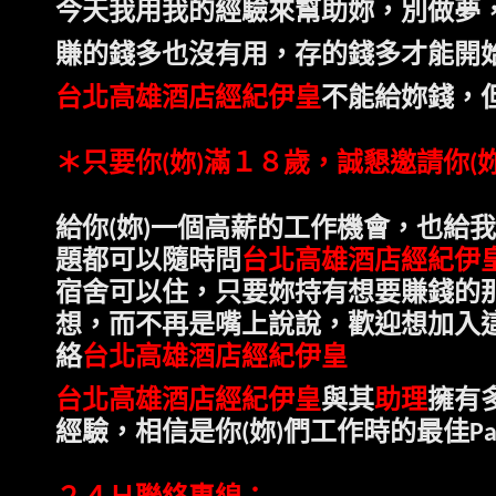
今天我用我的經驗來幫助妳，別做夢
賺的錢多也沒有用，存的錢多才能開
台北高雄酒店經紀伊皇
不能給妳錢，
＊只要
你
妳
滿１８歲，誠懇邀請
你
(
)
(
給
你
妳
一個高薪的工作機會，也給我
(
)
題都可以隨時問
台北高雄酒店經紀伊
宿舍可以住，只要妳持有想要賺錢的
想，而不再是嘴上說說，歡迎
想加入
台北高雄酒店經紀伊皇
絡
台北高雄酒店經紀伊皇
與其
助理
擁有
經驗，相信是
你
妳
們工作時的最佳
(
)
Pa