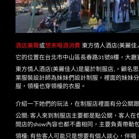
酒店兼職
或
想來喝酒消費
東方情人酒店
美麗佳
(
它的位置在台北市中山區長春路
號
樓，大廳
31
8
東方情人酒店
美麗佳人
是屬於制服店
，顧名思
(
)
,
業服裝設計師為妹妹們設計制服，裡面的妹妹
服，領檯也穿領檯的衣服。
介紹一下她們的玩法，在制服店裡面有分公關
公關
客人來到制服店主要都是點公關，客人在
:
間店的
內容也都不盡相同，主要負責帶動
show
領檯
有些客人可能只是想要有個人談心，伴唱
: