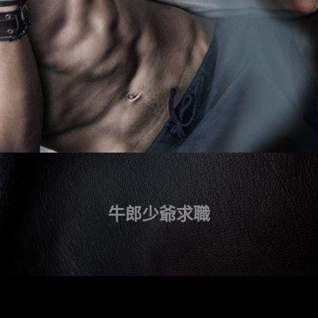
牛郎少爺求職