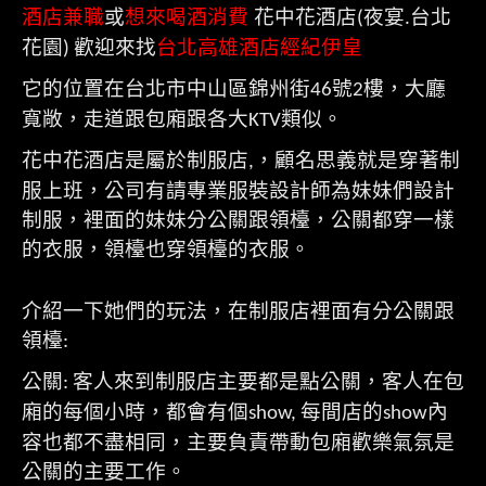
酒店兼職
或
想來喝酒消費
花中花酒店
夜宴
台北
(
.
花園
歡迎來找
台北高雄酒店經紀伊皇
)
它的位置在台北市中山區錦州街
號
樓，大廳
46
2
寬敞，走道跟包廂跟各大
類似。
KTV
花中花酒店是屬於制服店
，顧名思義就是穿著制
,
服上班，公司有請專業服裝設計師為妹妹們設計
制服，裡面的妹妹分公關跟領檯，公關都穿一樣
的衣服，領檯也穿領檯的衣服。
介紹一下她們的玩法，在制服店裡面有分公關跟
領檯
:
公關
客人來到制服店主要都是點公關，客人在包
:
廂的每個小時，都會有個
每間店的
內
show,
show
容也都不盡相同，主要負責帶動包廂歡樂氣氛是
公關的主要工作。