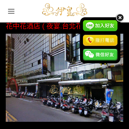
花中花酒店 ( 夜宴.台北花園 )