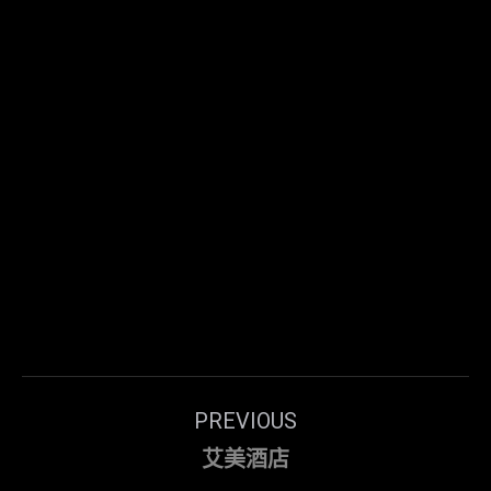
Post
PREVIOUS
navigation
Previous
艾美酒店
post: