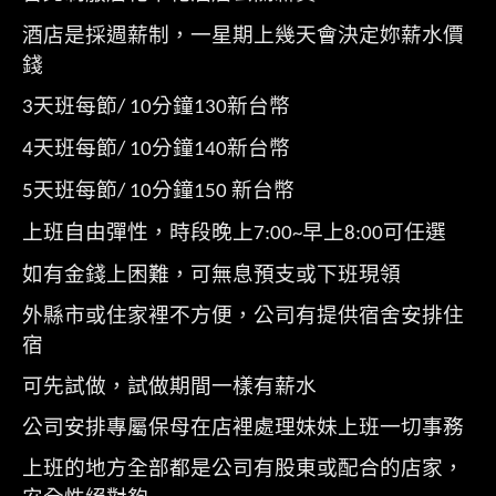
酒店是採週薪制，一星期上幾天會決定妳薪水價
錢
天班每節
分鐘
新台幣
3
/ 10
130
天班每節
分鐘
新台幣
4
/ 10
140
天班每節
分鐘
新台幣
5
/ 10
150
上班自由彈性，時段晚上
早上
可任選
7:00~
8:00
如有金錢上困難，可無息預支或下班現領
外縣市或住家裡不方便，公司有提供宿舍安排住
宿
可先試做，試做期間一樣有薪水
公司安排專屬保母在店裡處理妹妹上班一切事務
上班的地方全部都是公司有股東或配合的店家，