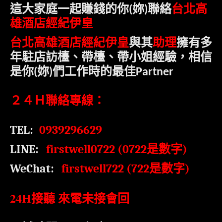
台北高
這大家庭一起賺錢的你
妳
聯絡
(
)
雄酒店經紀伊皇
台北高雄酒店經紀伊皇
與其
助理
擁有多
年駐店訪檯、帶檯、帶小姐經驗，相信
是
你
妳
們工作時的最佳
(
)
Partner
２４Ｈ聯絡專線：
TEL:
0939296629
LINE:
firstwell0722 (0722
是數字
)
WeChat:
firstwell722 (722
)
是數字
24H
接聽 來電未接會回