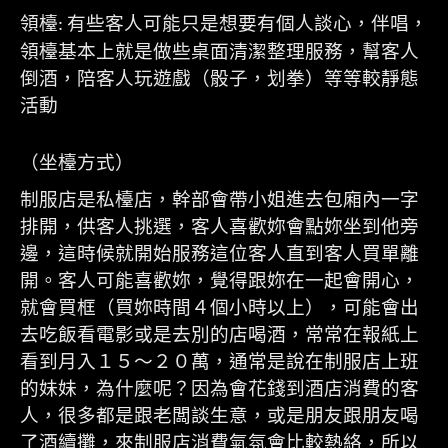
領檯
有些客人可能只是想要有個人談心，伴唱，
:
領檯基本上就是做些桌面清潔整理服務，幫客人
倒酒，陪客人玩遊戲（骰子，划拳）等等較靜態
活動
（坐檯方式）
制服店是私檯店，幹部會帶小姐進去包廂內一字
排開，供客人挑選，客人喜歡妳會點妳坐到他旁
邊，這時候就開始服務這位客人直到客人買單離
開。客人可能喜歡妳，覺得跟妳在一起會開心，
就會買框（買妳時間４個小時以上），可能會出
去吃飯看電影或是去別的店喝酒，常常在報紙上
看到月入１５～２０萬，通常是說在制服店上班
的妹妹，為什麼呢？因為會花錢到酒店消費的客
人，很多都是跟老闆談生意，或是朋友跟朋友喝
了酒續攤，來制服店消費氣氛會比較熱絡，所以