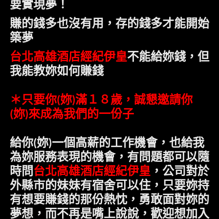
要實現夢！
賺的錢多也沒有用，存的錢多才能開始
築夢
台北高雄酒店經紀伊皇
不能給妳錢，但
我能教妳如何賺錢
＊只要
你
妳
滿１８歲，誠懇邀請
你
(
)
妳
來成為我們的一份子
(
)
給
你
妳
一個高薪的工作機會，也給我
(
)
為妳服務表現的機會，有問題都可以隨
時問
台北高雄酒店經紀伊皇
，公司對於
外縣市的妹妹有宿舍可以住，只要妳持
有想要賺錢的那份熱忱，勇敢面對妳的
夢想，而不再是嘴上說說，歡迎
想加入