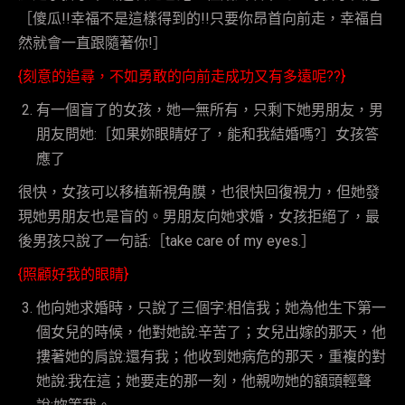
［傻瓜!!幸福不是這樣得到的!!只要你昂首向前走，幸福自
然就會一直跟隨著你!］
{刻意的追尋，不如勇敢的向前走成功又有多遠呢??}
有一個盲了的女孩，她一無所有，只剩下她男朋友，男
朋友問她:［如果妳眼睛好了，能和我結婚嗎?］女孩答
應了
很快，女孩可以移植新視角膜，也很快回復視力，但她發
現她男朋友也是盲的。男朋友向她求婚，女孩拒絕了，最
後男孩只說了一句話:［take care of my eyes.］
{照顧好我的眼睛}
他向她求婚時，只說了三個字:相信我；她為他生下第一
個女兒的時候，他對她說:辛苦了；女兒出嫁的那天，他
摟著她的肩說:還有我；他收到她病危的那天，重複的對
她說:我在這；她要走的那一刻，他親吻她的額頭輕聲