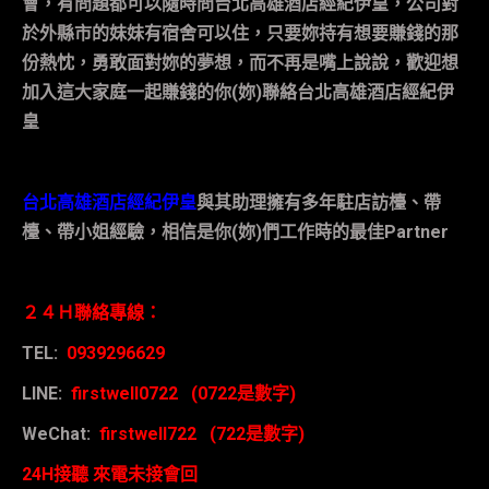
會，有問題都可以隨時問台北高雄酒店經紀伊皇，公司對
於外縣市的妹妹有宿舍可以住，只要妳持有想要賺錢的那
份熱忱，勇敢面對妳的夢想，而不再是嘴上說說，歡迎想
加入這大家庭一起賺錢的你
(
妳
)
聯絡
台北高雄酒店經紀伊
皇
台北高雄酒店經紀伊皇
與其助理擁有多年駐店訪檯、帶
檯、帶小姐經驗，相信是你
(
妳
)
們工作時的最佳
Partner
２４Ｈ聯絡專線：
TEL:
0939296629
LINE:
firstwell0722 (0722
是數字
)
WeChat:
firstwell722 (722
是數字
)
24H
接聽
來電未接會回