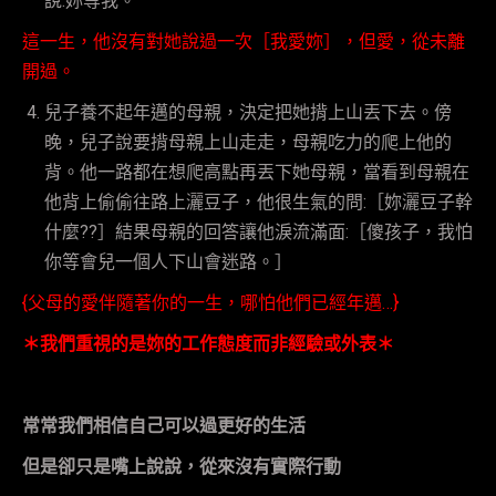
說:妳等我。
這一生，他沒有對她說過一次［我愛妳］，但愛，從未離
開過。
兒子養不起年邁的母親，決定把她揹上山丟下去。傍
晚，兒子說要揹母親上山走走，母親吃力的爬上他的
背。他一路都在想爬高點再丟下她母親，當看到母親在
他背上偷偷往路上灑豆子，他很生氣的問:［妳灑豆子幹
什麼??］結果母親的回答讓他淚流滿面:［傻孩子，我怕
你等會兒一個人下山會迷路。］
{父母的愛伴隨著你的一生，哪怕他們已經年邁…}
＊我們重視的是妳的工作態度而非經驗或外表＊
常常我們相信自己可以過更好的生活
但是卻只是嘴上說說，從來沒有實際行動