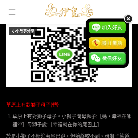
小小故事分享
8 月
23
2017
草原上有對獅子母子{轉}
草原上有對獅子母子。小獅子問母獅子:［媽，幸福在哪
裡??］母獅子說:［幸福就在你的尾巴上］
於是小獅子不斷追著尾巴跑，但始終咬不到。母獅子笑道: