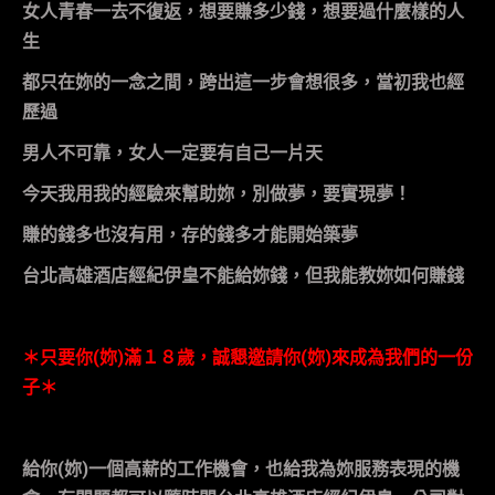
女人青春一去不復返，想要賺多少錢，想要過什麼樣的人
生
都只在妳的一念之間，跨出這一步會想很多，當初我也經
歷過
男人不可靠，女人一定要有自己一片天
今天我用我的經驗來幫助妳，別做夢，要實現夢！
賺的錢多也沒有用，存的錢多才能開始築夢
台北高雄酒店經紀伊皇
不能給妳錢，但我能教妳如何賺錢
＊只要你
(
妳
)
滿１８歲，誠懇邀請你
(
妳
)
來成為我們的一份
子＊
給你
(
妳
)
一個高薪的工作機會，也給我為妳服務表現的機