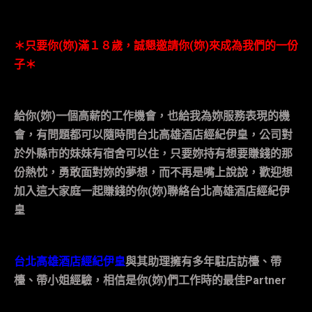
＊只要你
(
妳
)
滿１８歲，誠懇邀請你
(
妳
)
來成為我們的一份
子＊
給你
(
妳
)
一個高薪的工作機會，也給我為妳服務表現的機
會，有問題都可以隨時問台北高雄酒店經紀伊皇，公司對
於外縣市的妹妹有宿舍可以住，只要妳持有想要賺錢的那
份熱忱，勇敢面對妳的夢想，而不再是嘴上說說，歡迎想
加入這大家庭一起賺錢的你
(
妳
)
聯絡
台北高雄酒店經紀伊
皇
台北高雄酒店經紀伊皇
與其助理擁有多年駐店訪檯、帶
檯、帶小姐經驗，相信是你
(
妳
)
們工作時的最佳
Partner