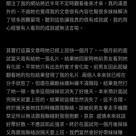
關注了我的網站將近半年不定時觀看後來才來，真的滿意
外的，不過她也覺得我的文章很有內容也幫很多妹妹解決
了很多困難窘境，聽到這些讓我真的很有成就感，我的用
心經營有人看到的成就感無法言喻。
其實打這篇文章時她已經上班快一個月了，一個月前的面
試當天我有給她一張名片，結果她回家時她前男友看到她
有化妝，平常她只有出去約會才會化妝，前男友因此起疑
翻看她的包包結果發現了我的名片…兩個人本來就已經在
分手狀態了，但還在藕斷絲連糾纏不清階段，結果竟然打
了她一頓，後來這個妹妹就消失了好幾天，本來預計面試
完隔天就要上班的，結果就這樣忽然消失了，這不合理，
終於幾天後她找到時機跟我聯絡，說被前男友拿走手機跟
禁足所以無法跟我聯絡對我很抱歉，哀哀…感情本來就該
好聚好散，不應該如此強求，終於在面試完一個月後妹妹
又再跟我聯絡說隔天要上班，我們當然會好好帶妹妹賺