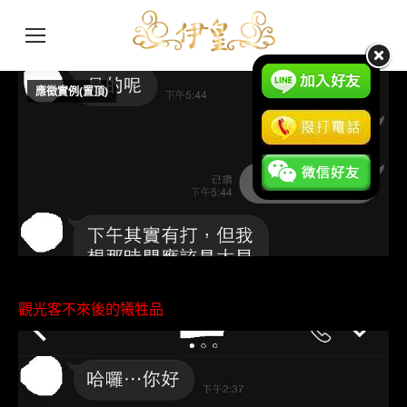
應徵實例(置頂)
9 月
27
2017
觀光客不來後的犧牲品