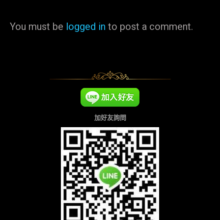
You must be
logged in
to post a comment.
加好友詢問