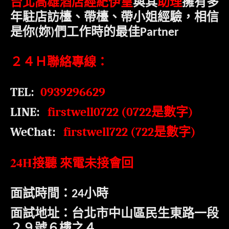
台北高雄酒店經紀伊皇
與其
助理
擁有多
年駐店訪檯、帶檯、帶小姐經驗，相信
是
你
妳
們工作時的最佳
(
)
Partner
２４Ｈ聯絡專線：
TEL:
0939296629
LINE:
firstwell0722 (0722
是數字
)
WeChat:
firstwell722 (722
)
是數字
24H
接聽 來電未接會回
面試時間：
小時
24
面試地址：台北市中山區民生東路一段
２９號６樓之４