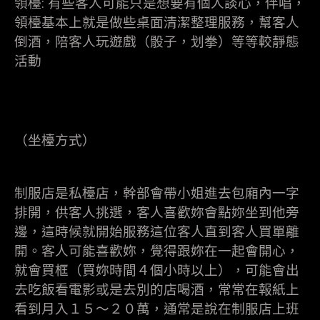
領檯: 有些客人可能只是想要有個人談心，伴唱，
領檯基本上就是做些桌面清潔整理服務，幫客人
倒酒，陪客人玩遊戲（骰子，划拳）等等較靜態
活動
（坐檯方式）
制服店是私檯店，幹部會帶小姐進去包廂內一字
排開，供客人挑選，客人喜歡妳會點妳坐到他旁
邊，這時候就開始服務這位客人直到客人買單離
開。客人可能喜歡妳，覺得跟妳在一起會開心，
就會買框（買妳時間４個小時以上），可能會出
去吃飯看電影或是去別的店喝酒，常常在報紙上
看到月入１５～２０萬，通常是說在制服店上班