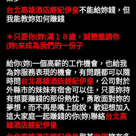
台北高雄酒店經紀伊皇
不能給妳錢，但
我能教妳如何賺錢
＊只要
你
妳
滿１８歲，誠懇邀請
你
(
)
妳
來成為我們的一份子
(
)
給
你
妳
一個高薪的工作機會，也給我
(
)
為妳服務表現的機會，有問題都可以隨
時問
台北高雄酒店經紀伊皇
，公司對於
外縣市的妹妹有宿舍可以住，只要妳持
有想要賺錢的那份熱忱，勇敢面對妳的
夢想，而不再是嘴上說說，歡迎
想加入
台北高
這大家庭一起賺錢的你
妳
聯絡
(
)
雄酒店經紀伊皇