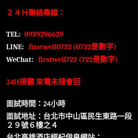
２４Ｈ聯絡專線：
TEL:
0939296629
LINE:
firstwell0722 (0722
是數字
)
WeChat:
firstwell722 (722
)
是數字
24H
接聽 來電未接會回
面試時間：
小時
24
面試地址：台北市中山區民生東路一段
２９號６樓之４
台北高雄酒店經紀伊皇網站：