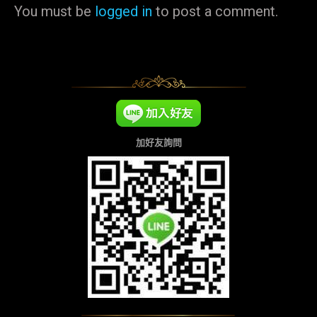
You must be
logged in
to post a comment.
加好友詢問