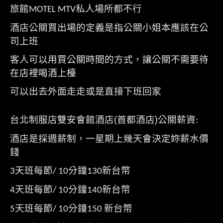
旅館
私人場所都不行
MOTEL MTV
酒店公關買出場的定義是指公關小姐本應該在公
司上班
客人可以用買公關時間的方式，讓公關不需要待
在店裡喝酒上檯
可以出去外面走走或是直接下班回家
台北制服店雙安會館酒店(首都酒店)公關薪資
:
酒店是採週薪制，一星期上幾天會決定妳薪水價
錢
天班每節
分鐘
新台幣
3
/ 10
130
天班每節
分鐘
新台幣
4
/ 10
140
天班每節
分鐘
新台幣
5
/ 10
150