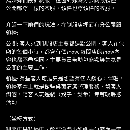
為妹妹們設計制服，裡面的妹妹分公關跟領檯，
公關都穿一樣的衣服，領檯也穿領檯的衣服。
介紹一下她們的玩法，在制服店裡面有分公關跟
領檯
:
公關
客人來到制服店主要都是點公關，客人在包
:
廂的每個小時，都會有個
每間店的
內
show,
show
容也都不盡相同，主要負責帶動包廂歡樂氣氛是
公關的主要工作。
領檯
有些客人可能只是想要有個人談心，伴唱，
:
領檯基本上就是做些桌面清潔整理服務，幫客人
倒酒，陪客人玩遊戲（骰子，划拳）等等較靜態
活動
（坐檯方式）
制服店是私檯店，幹部會帶小姐進去包廂內一字