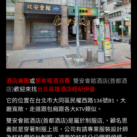
酒店兼職
或
想來喝酒消費
雙安會館酒店(首都酒
店)
歡迎來找
台北高雄酒店經紀伊皇
它的位置在台北市大同區民權西路
號
，大
136
B1
廳寬敞，走道跟包廂跟各大
類似。
KTV
雙安會館酒店(首都酒店)是屬於制服店
，顧名思
,
義就是穿著制服上班，公司有請專業服裝設計師