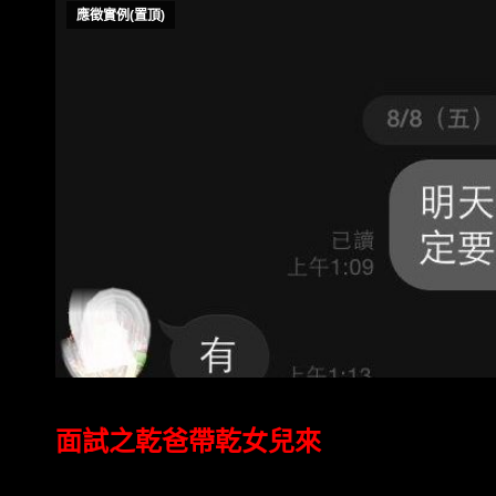
應徵實例(置頂)
面試之乾爸帶乾女兒來