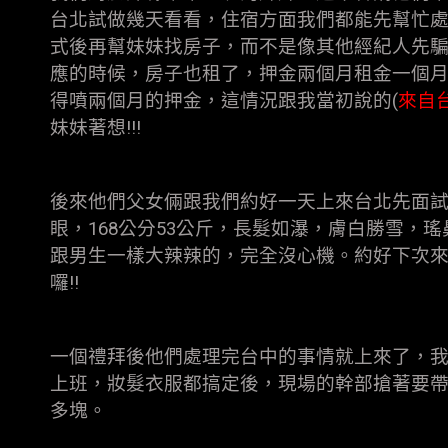
台北試做幾天看看，住宿方面我們都能先幫忙
式後再幫妹妹找房子，而不是像其他經紀人先
應的時候，房子也租了，押金兩個月租金一個
得噴兩個月的押金，這情況跟我當初說的(
來自
妹妹著想!!!
後來他們父女倆跟我們約好一天上來台北先面
眼，168公分53公斤，長髮如瀑，膚白勝雪，
跟男生一樣大辣辣的，完全沒心機。約好下次
囉!!
一個禮拜後他們處理完台中的事情就上來了，
上班，妝髮衣服都搞定後，現場的幹部搶著要帶她
多塊。