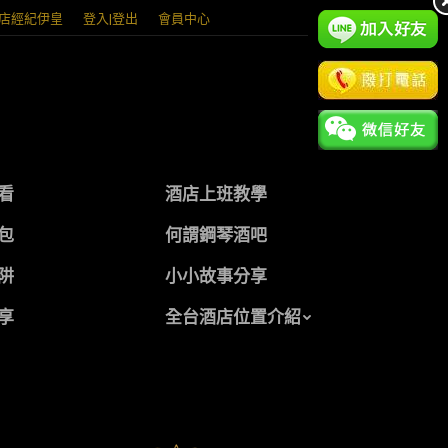
店經紀伊皇
登入|登出
會員中心
看
酒店上班教學
包
何謂鋼琴酒吧
阱
小小故事分享
享
全台酒店位置介紹