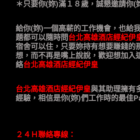
＊只要
你
(
妳
)
滿１８歲，誠懇邀請
你
(
給
你
(
妳
)
一個高薪的工作機會，也給
題都可以隨時問
台北高雄酒店經紀伊
宿舍可以住，只要妳持有想要賺錢的
想，而不再是嘴上說說，歡迎
想加入
絡
台北高雄酒店經紀伊皇
台北高雄酒店經紀伊皇
與其
助理
擁有
經驗，相信是
你
(
妳
)
們工作時的最佳
P
２４Ｈ聯絡專線：