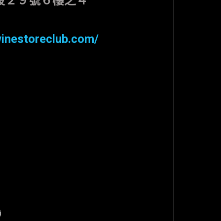
段２９號６樓之４
winestoreclub.com/