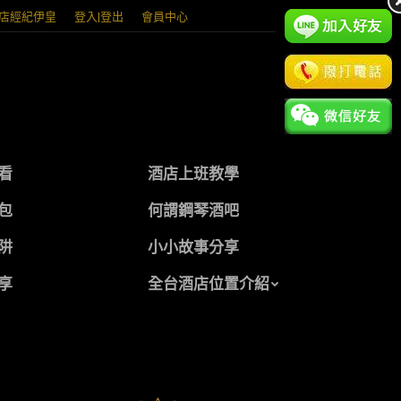
店經紀伊皇
登入|登出
會員中心
看
酒店上班教學
包
何謂鋼琴酒吧
阱
小小故事分享
享
全台酒店位置介紹