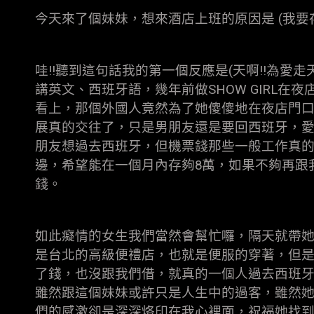
今天來了個妹妹，想來酒店上班的原因是 (我要存
哇!!聽到這句話我的第一個反應是(天啊!!為愛走
講英文、西班牙語，幾年前做SHOW GIRL在夜
看上，那個外國人竟然為了她傻傻地在夜店門
展真的交往了，只是男朋友還是要回西班牙，
朋友想過去西班牙，但機票錢那些一般工作真
邊，希望能在一個月內存夠8萬，如果不夠再跟
錢。
如此癡情的女生我們當然會幫忙囉，隔天就帶
是台北的高級便禮店，也就是便服的穿著，但
了錢，也沒跟我們借，就真的一個人過去西班
雖然跟這個妹妹或許只是人生中的過客，雖然
們的感激卻是深深烙印在我心裡面，祝福她找到