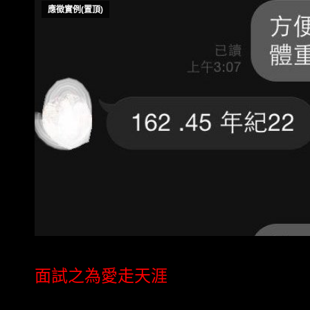
應徵實例(置頂)
面試之為愛走天涯