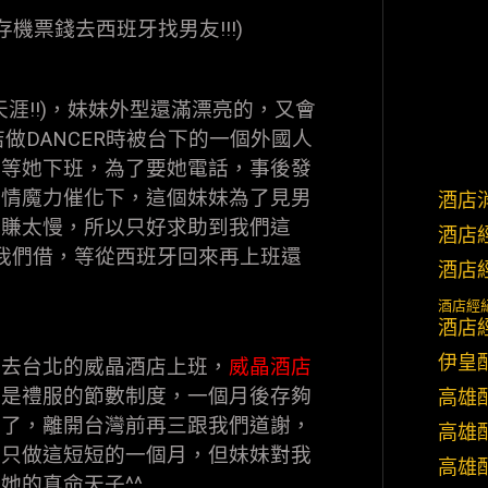
機票錢去西班牙找男友!!!)
天涯!!)，妹妹外型還滿漂亮的，又會
店做DANCER時被台下的一個外國人
口等她下班，為了要她電話，事後發
愛情魔力催化下，這個妹妹為了見男
酒店
的賺太慢，所以只好求助到我們這
酒店
我們借，等從西班牙回來再上班還
酒店
酒店經
酒店
伊皇
她去台北的威晶酒店上班，
威晶酒店
是是禮服的節數制度，一個月後存夠
高雄
牙了，離開台灣前再三跟我們道謝，
高雄
她只做這短短的一個月，但妹妹對我
高雄
她的真命天子^^