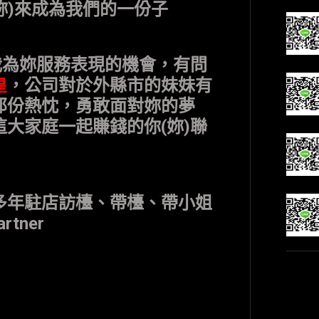
妳
)
來成為我們的一份子
我為妳服務表現的機會，有問
皇
，公司對於外縣市的妹妹有
那份熱忱，勇敢面對妳的夢
這大家庭一起賺錢的你
(妳)
聯
多年駐店訪檯、帶檯、帶小姐
artner