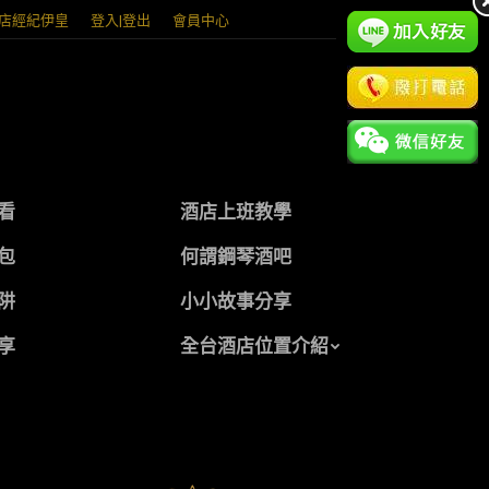
店經紀伊皇
登入|登出
會員中心
看
酒店上班教學
包
何謂鋼琴酒吧
阱
小小故事分享
享
全台酒店位置介紹