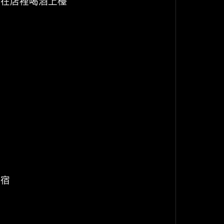
待在店裡喝酒上檯
住宿
務