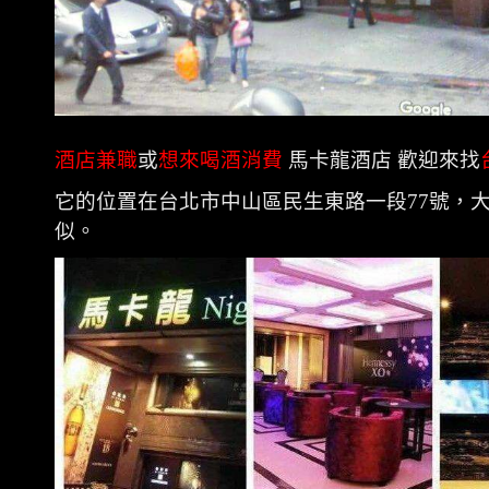
酒店兼職
或
想來喝酒消費
馬卡龍酒店 歡迎來找
它的位置在台北市中山區民生東路一段
77
號，
似。