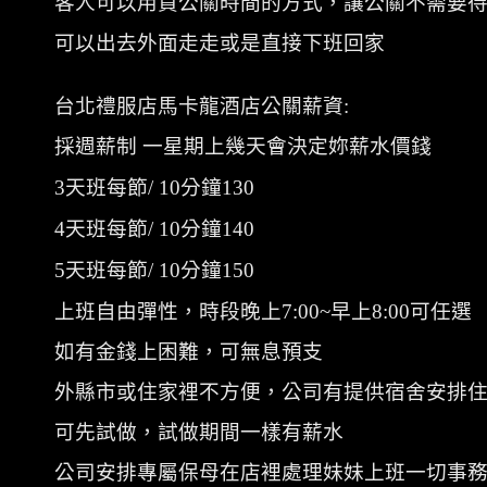
客人可以用買公關時間的方式，讓公關不需要
可以出去外面走走或是直接下班回家
台北禮服店馬卡龍酒店公關薪資
:
採週薪制 一星期上幾天會決定妳薪水價錢
3
天班每節
/ 10
分鐘
130
4
天班每節
/ 10
分鐘
140
5
天班每節
/ 10
分鐘
150
上班自由彈性，時段晚上
7:00~
早上
8:00
可任選
如有金錢上困難，可無息預支
外縣市或住家裡不方便，公司有提供宿舍安排
可先試做，試做期間一樣有薪水
公司安排專屬保母在店裡處理妹妹上班一切事