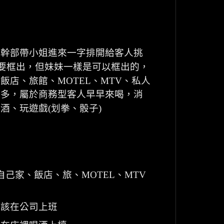
後幹部帶小姐進來一字排開給客人挑
要框出，但妹妹一樣是可以框出的，
、飯店、旅館、
MOTEL
、
MTV
、私人
居多，屬於商務型客人早早來喝，消
倒酒、玩遊戲
(
划拳、骰子
)
訊
自己家、飯店、旅、
MOTEL
、
MTV
應該在公司上班