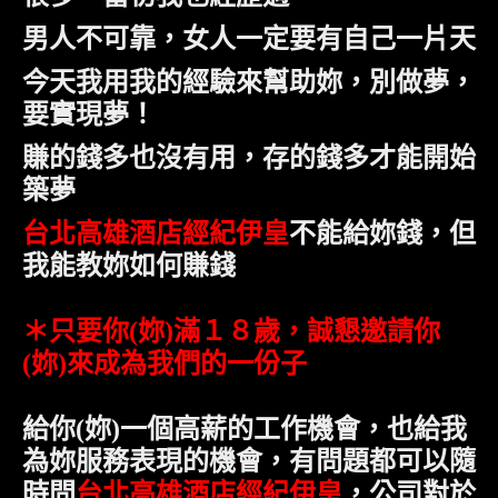
男人不可靠，女人一定要有自己一片天
今天我用我的經驗來幫助妳，別做夢，
要實現夢！
賺的錢多也沒有用，存的錢多才能開始
築夢
台北高雄酒店經紀伊皇
不能給妳錢，但
我能教妳如何賺錢
＊只要
你
(
妳
)
滿１８歲，誠懇邀請
你
(
妳
)
來成為我們的一份子
給
你
(
妳
)
一個高薪的工作機會，也給我
為妳服務表現的機會，有問題都可以隨
時問
台北高雄酒店經紀伊皇
，公司對於