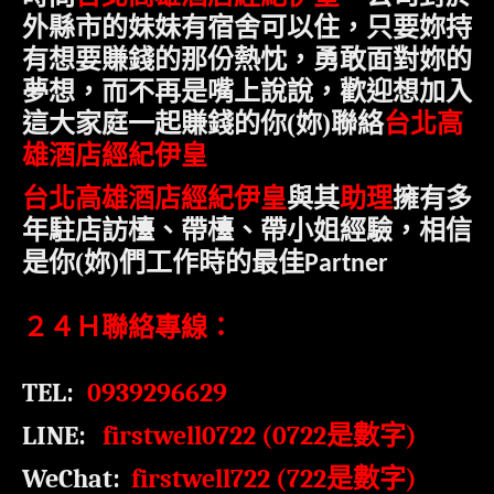
外縣市的妹妹有宿舍可以住，只要妳持
有想要賺錢的那份熱忱，勇敢面對妳的
夢想，而不再是嘴上說說，歡迎
想加入
台北高
這大家庭一起賺錢的你
(
妳
)
聯絡
雄酒店經紀伊皇
台北高雄酒店經紀伊皇
與其
助理
擁有多
年駐店訪檯、帶檯、帶小姐經驗，相信
是
你
(
妳
)
們工作時的最佳
Partner
２４Ｈ聯絡專線：
TEL:
0939296629
LINE:
firstwell0722 (0722
是數字
)
WeChat:
firstwell722 (722
)
是數字