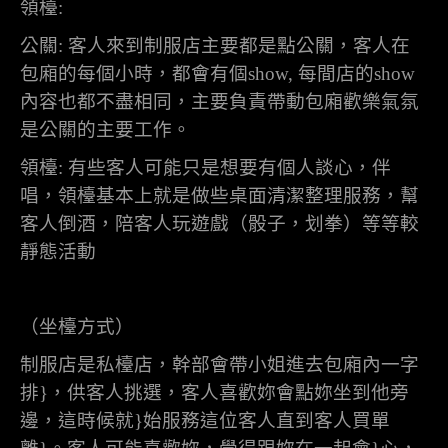
領檯
:
公關
:
客人來到制服店主要都是點公關，客人在
包廂的每個小時，都會有個
show,
每間店的
show
內容也都不盡相同，主要負責帶動包廂歡樂氣氛
是公關的主要工作。
領檯
:
有些客人可能只是想要有個人談心，伴
唱，領檯基本上就是做些桌面清潔整理服務，幫
客人倒酒，陪客人玩遊戲（骰子，划拳）等等較
靜態活動
（坐檯方式）
制服店是私檯店，幹部會帶小姐進去包廂內一字
排
}
，供客人挑選，客人喜歡妳會點妳坐到他旁
邊，這時候就
}
始服務這位客人直到客人買單