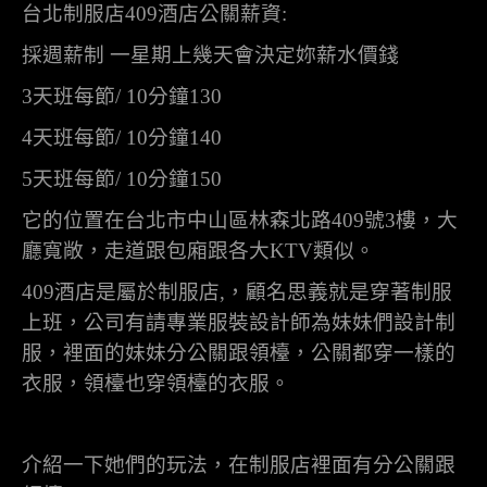
台北制服店
409
酒店公關薪資
:
採週薪制 一星期上幾天會決定妳薪水價錢
3
天班每節
/ 10
分鐘
130
4
天班每節
/ 10
分鐘
140
5
天班每節
/ 10
分鐘
150
它的位置在台北市中山區林森北路
409
號
3
樓，大
廳寬敞，走道跟包廂跟各大
KTV
類似。
409
酒店是屬於制服店
,
，顧名思義就是穿著制服
上班，公司有請專業服裝設計師為妹妹們設計制
服，裡面的妹妹分公關跟領檯，公關都穿一樣的
衣服，領檯也穿領檯的衣服。
介紹一下她們的玩法，在制服店裡面有分公關跟