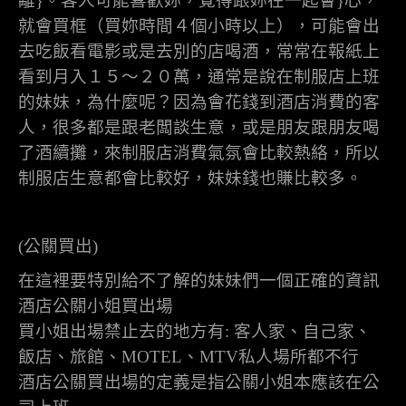
離
}
。客人可能喜歡妳，覺得跟妳在一起會
}
心，
就會買框（買妳時間４個小時以上），可能會出
去吃飯看電影或是去別的店喝酒，常常在報紙上
看到月入１５～２０萬，通常是說在制服店上班
的妹妹，為什麼呢？因為會花錢到酒店消費的客
人，很多都是跟老闆談生意，或是朋友跟朋友喝
了酒續攤，來制服店消費氣氛會比較熱絡，所以
制服店生意都會比較好，妹妹錢也賺比較多。
(
公關買出
)
在這裡要特別給不了解的妹妹們一個正確的資訊
酒店公關小姐買出場
買小姐出場禁止去的地方有
:
客人家、自己家、
飯店、旅館、
MOTEL
、
MTV
私人場所都不行
酒店公關買出場的定義是指公關小姐本應該在公