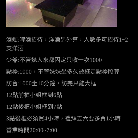
酒類
:
啤酒招待，洋酒另外算，人數多可招待
1~2
支洋酒
少爺
:
不管幾人來都固定只收一次
1000
點檯
:1000
，不管妹妹坐多久被框走點檯照算
訪台
:1000
坐
10
分鐘，訪完只能大框
12
點前框小姐框到
6
點
12
點後框小姐框到
7
點
3
點後框必須買
4
小時，禮拜五六要多買
1
小時
營業時間
20:00~7:00