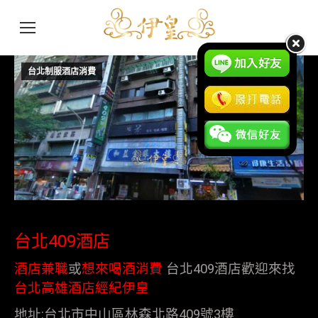
台北制服酒店消費
3 月
8
2016
台北409酒店
酒店兼職
或
想來喝酒消費
台北409酒店歡迎來找
台北高雄酒店經紀伊皇
地址:台北市中山區林森北路409號3樓