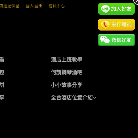
店經紀伊皇
登入|登出
會員中心
看
酒店上班教學
包
何謂鋼琴酒吧
阱
小小故事分享
享
全台酒店位置介紹