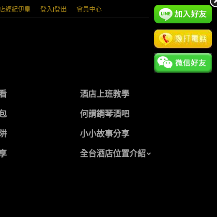
店經紀伊皇
登入|登出
會員中心
看
酒店上班教學
包
何謂鋼琴酒吧
阱
小小故事分享
享
全台酒店位置介紹