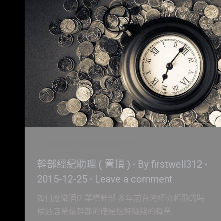
如何應徵酒店業績幹部
幹部經紀助理 ( 置頂 )
By
firstwell312
2015-12-25
Leave a comment
如何應徵酒店業績幹部 多年前台灣經濟起飛的時
候酒店業績幹部的確是個好賺錢的職業