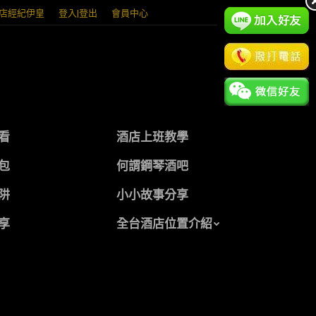
店經紀伊皇
登入|登出
會員中心
看
酒店上班教學
包
何謂鋼琴酒吧
阱
小小故事分享
享
全台酒店位置介紹