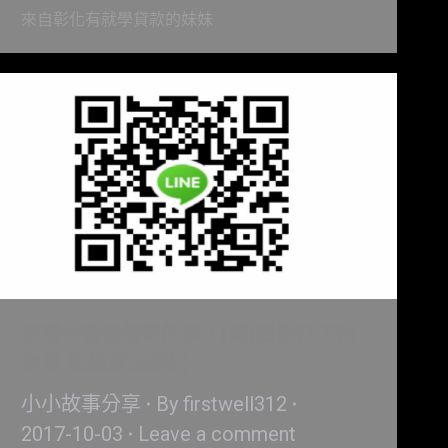
來自彰化有就學貸款的妹妹
會讓你慢慢懂得的事！(轉)暑假打工找
伊皇 高雄酒店經紀
小小故事分享
By
firstwell312
2017-10-03
Leave a comment