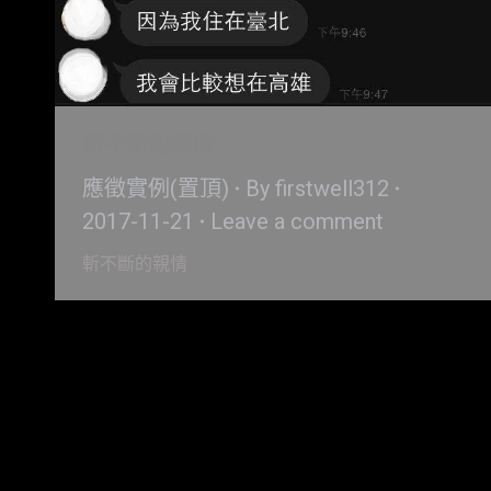
斬不斷的親情
應徵實例(置頂)
By
firstwell312
2017-11-21
Leave a comment
斬不斷的親情