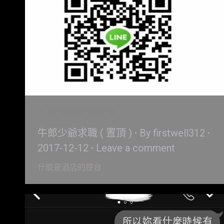
什麼是酒店的控台
牛郎少爺求職 ( 置頂 )
By
firstwell312
2017-12-12
Leave a comment
什麼是酒店的控台