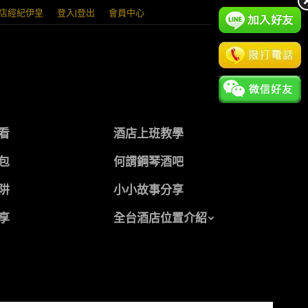
店經紀伊皇
登入|登出
會員中心
看
酒店上班教學
包
何謂鋼琴酒吧
阱
小小故事分享
享
全台酒店位置介紹