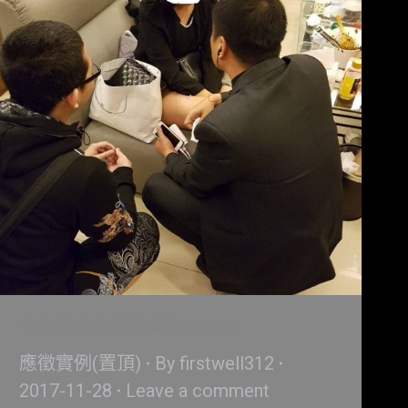
來自彰化有就學貸款的妹妹
應徵實例(置頂)
By
firstwell312
2017-11-28
Leave a comment