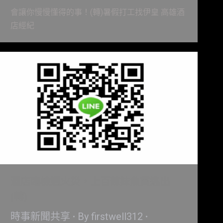
會讓你慢慢懂得的事！(轉)暑假打工找伊皇 高雄酒
店經紀
酒店臨檢遇火災，上百辣妹魚貫逃出
(轉)
時事新聞共享
By
firstwell312