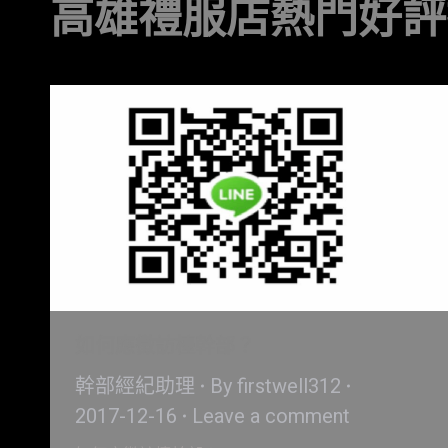
高雄禮服店熱門好評
如何應徵訪檯幹部？
幹部經紀助理
By
firstwell312
2017-12-16
Leave a comment