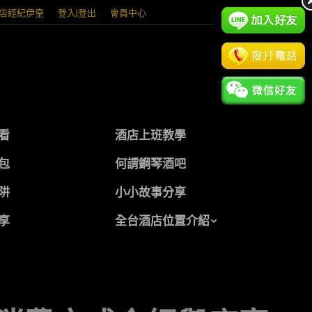
店經紀伊皇
登入|登出
會員中心
看
酒店上班教學
包
何謂鋼琴酒吧
阱
小小故事分享
享
全台酒店位置介紹