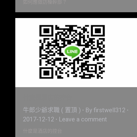
如何應徵訪檯幹部？
什麼是酒店的控台
牛郎少爺求職 ( 置頂 )
By
firstwell312
2017-12-12
Leave a comment
什麼是酒店的控台