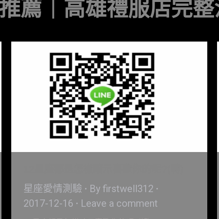
推薦｜高雄禮服店完整
12星座都是怎樣暗示喜歡你的呢?(轉)
星座愛情測驗
By
firstwell312
2017-12-16
Leave a comment