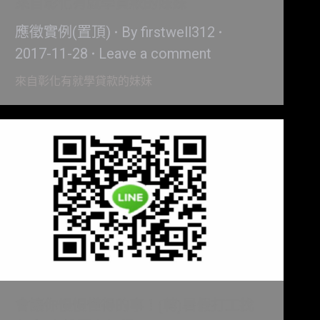
來自彰化有就學貸款的妹妹
應徵實例(置頂)
By
firstwell312
2017-11-28
Leave a comment
來自彰化有就學貸款的妹妹
會讓你慢慢懂得的事！(轉)暑假打工找