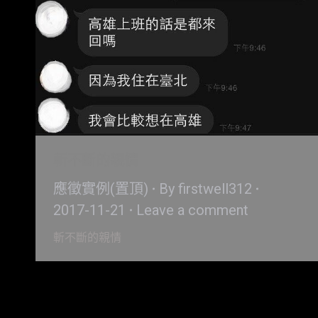
斬不斷的親情
應徵實例(置頂)
By
firstwell312
2017-11-21
Leave a comment
斬不斷的親情